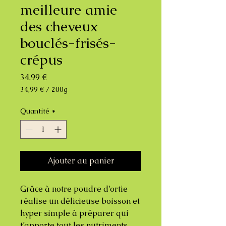
meilleure amie
des cheveux
bouclés-frisés-
crépus
Prix
34,99 €
34,99 €
/
200g
34,99 €
pour
Quantité
*
200
Grammes
Ajouter au panier
Grâce à notre poudre d’ortie
réalise un délicieuse boisson et
hyper simple à préparer qui
t’apporte tout les nutriments