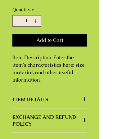
€34.99
per
Quantity
*
200
Grams
Add to Cart
Item Description. Enter the 
item's characteristics here: size, 
material, and other useful 
information.
ITEM DETAILS
Item Details. Enter the item's
EXCHANGE AND REFUND
specifications here: size, material,
POLICY
and other useful details. This is a
great place to explain the benefits
Exchange and refund policy. Inform
of this item to your customers.